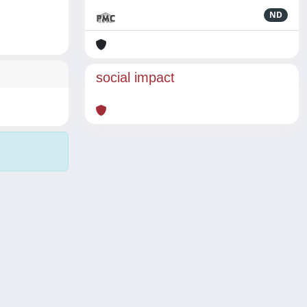
ND
social impact