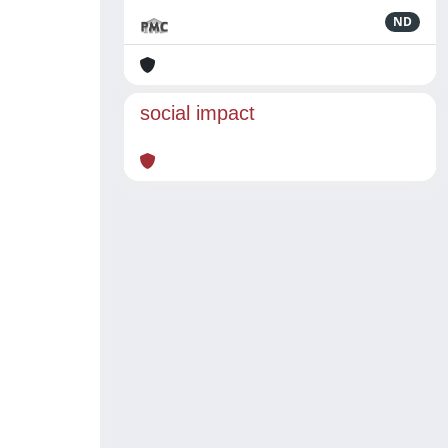
ND
social impact