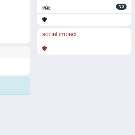
ND
social impact