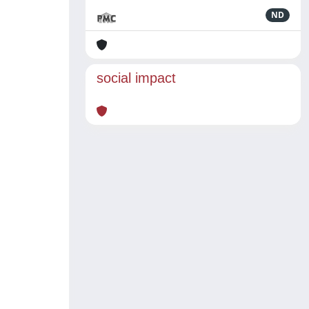
ND
social impact