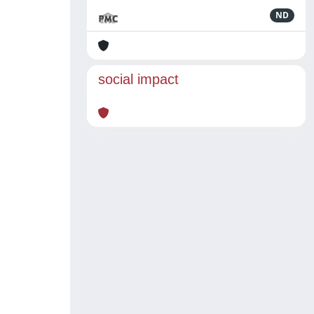
ND
social impact