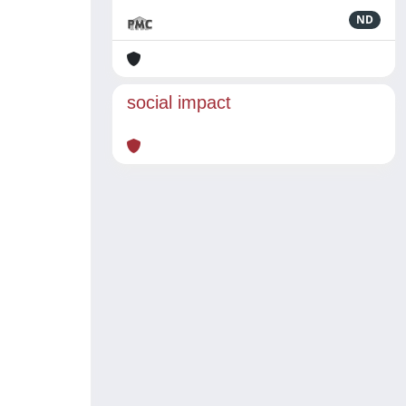
ND
social impact