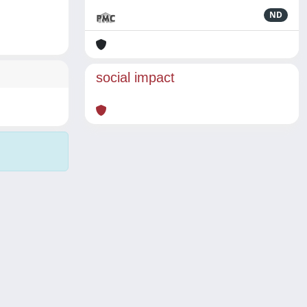
ND
social impact