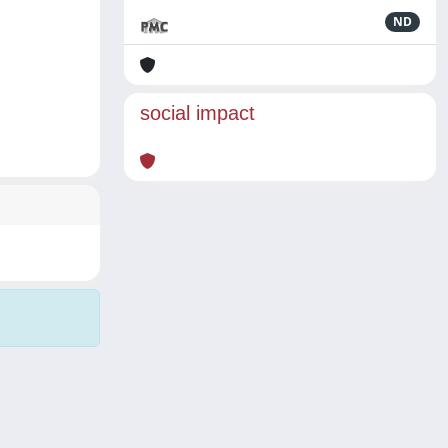
ND
social impact