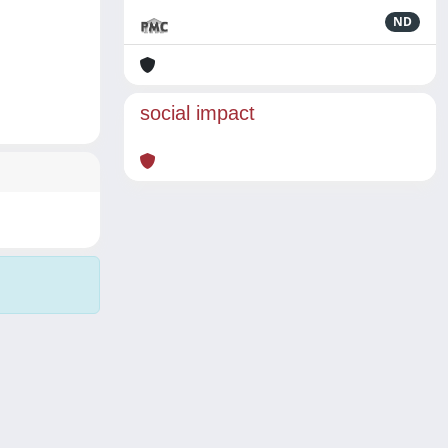
ND
social impact