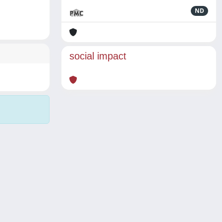
ND
social impact