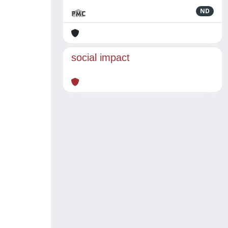
ND
social impact