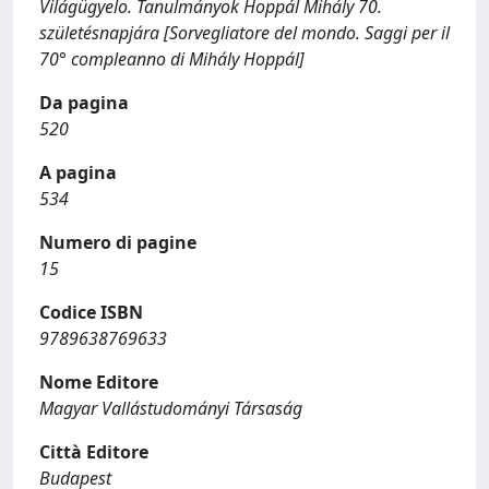
Világügyelo. Tanulmányok Hoppál Mihály 70.
születésnapjára [Sorvegliatore del mondo. Saggi per il
70° compleanno di Mihály Hoppál]
Da pagina
520
A pagina
534
Numero di pagine
15
Codice ISBN
9789638769633
Nome Editore
Magyar Vallástudományi Társaság
Città Editore
Budapest