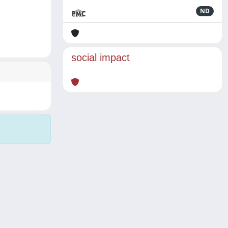
ND
social impact