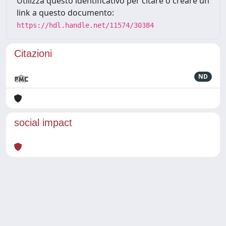
Utilizza questo identificativo per citare o creare un
link a questo documento:
https://hdl.handle.net/11574/30384
Citazioni
ND
social impact
Powered by
IRIS
-
about IRIS
-
Utilizzo dei cookie
Copyright © 2026