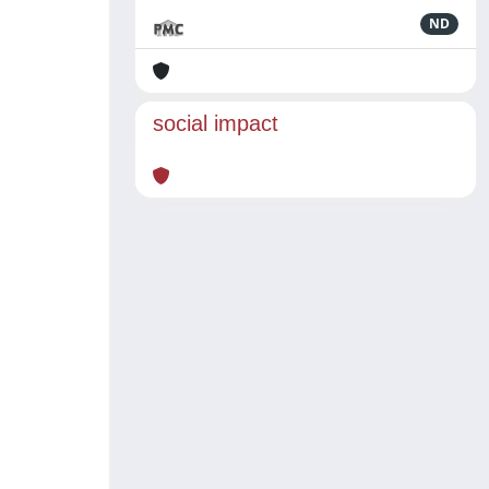
ND
social impact