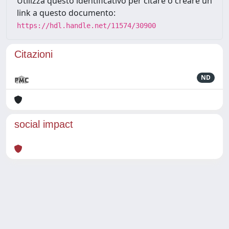
Utilizza questo identificativo per citare o creare un
link a questo documento:
https://hdl.handle.net/11574/30900
Citazioni
ND
social impact
Powered by
IRIS
-
about IRIS
-
Utilizzo dei cookie
Copyright © 2026