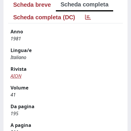
Scheda completa
Scheda breve
Scheda completa (DC)
Anno
1981
Lingua/e
Italiano
Rivista
AION
Volume
41
Da pagina
195
A pagina