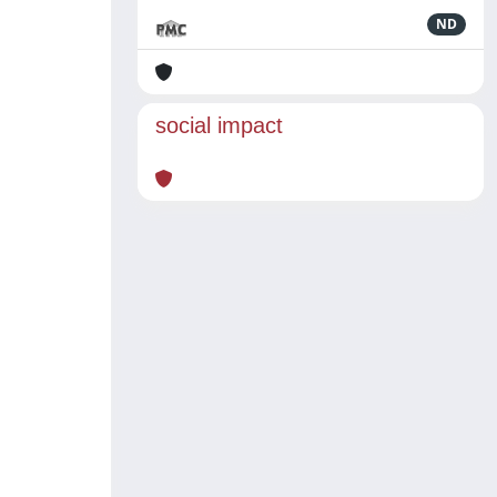
ND
social impact