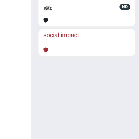
ND
social impact