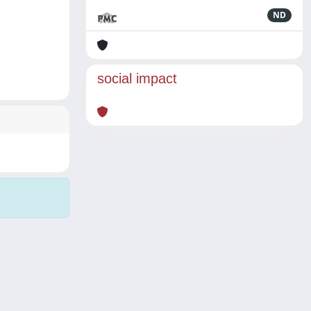
ND
social impact