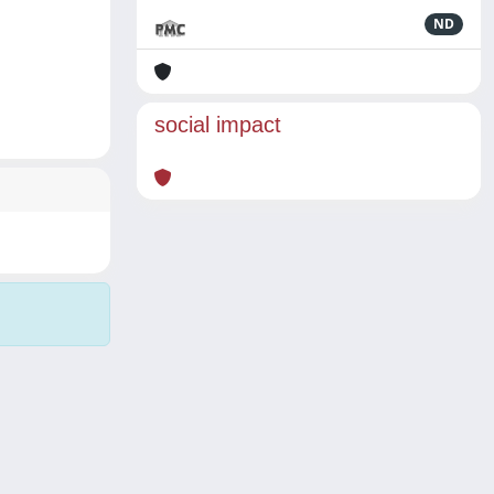
ND
social impact