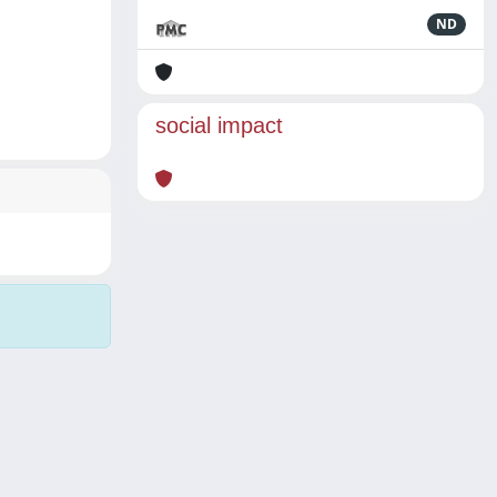
ND
social impact