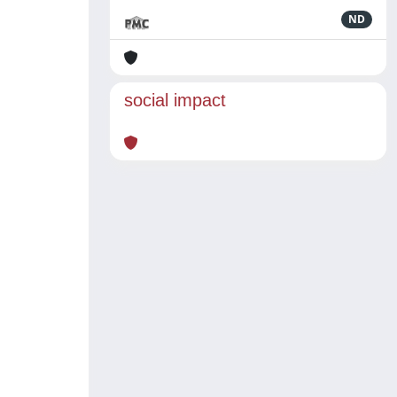
ND
social impact