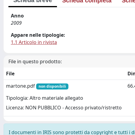
Scheda breve
Scheda completa
Sche
Anno
2009
Appare nelle tipologie:
1.1 Articolo in rivista
File in questo prodotto:
File
Di
martone.pdf
66.
non disponibili
Tipologia: Altro materiale allegato
Licenza: NON PUBBLICO - Accesso privato/ristretto
I documenti in IRIS sono protetti da copyright e tutti i di