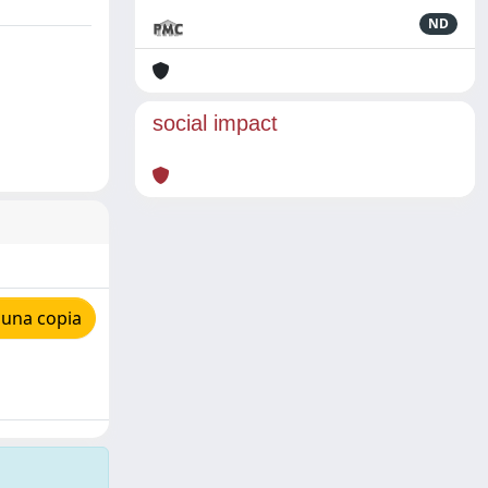
ND
social impact
 una copia