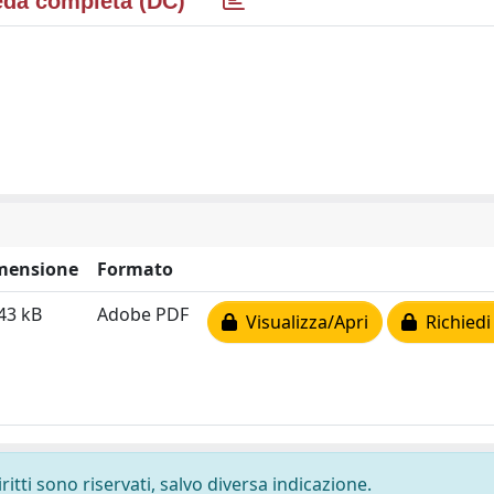
da completa (DC)
mensione
Formato
43 kB
Adobe PDF
Visualizza/Apri
Richiedi
ritti sono riservati, salvo diversa indicazione.