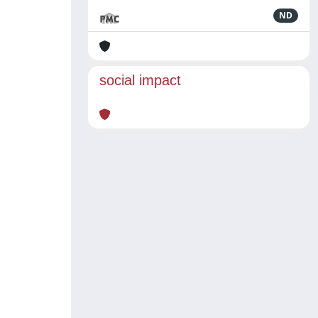
ND
social impact