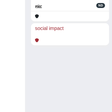
ND
social impact