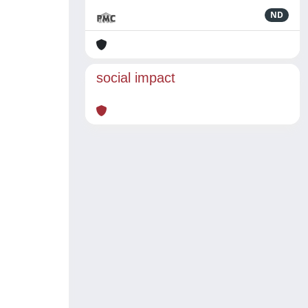
ND
social impact