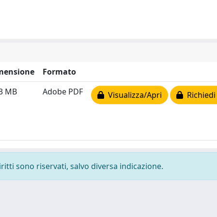
mensione
Formato
23 MB
Adobe PDF
Visualizza/Apri
Richiedi
ritti sono riservati, salvo diversa indicazione.