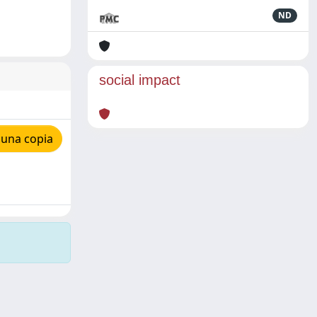
ND
social impact
 una copia