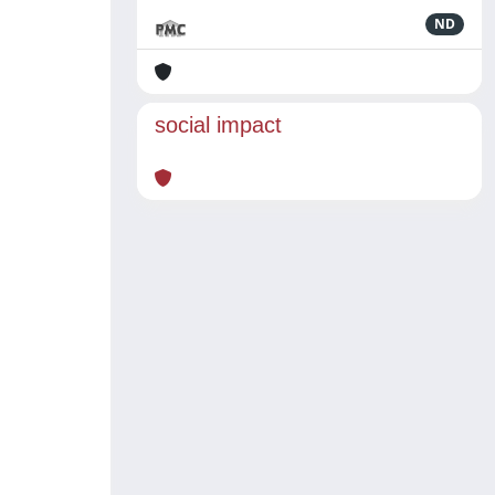
ND
social impact