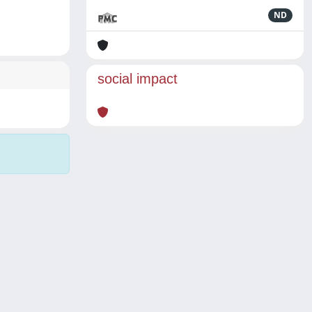
ND
social impact