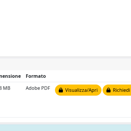
mensione
Formato
18 MB
Adobe PDF
Visualizza/Apri
Richiedi