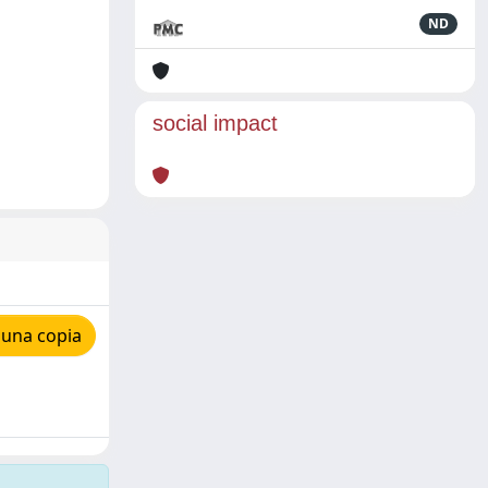
ND
social impact
 una copia