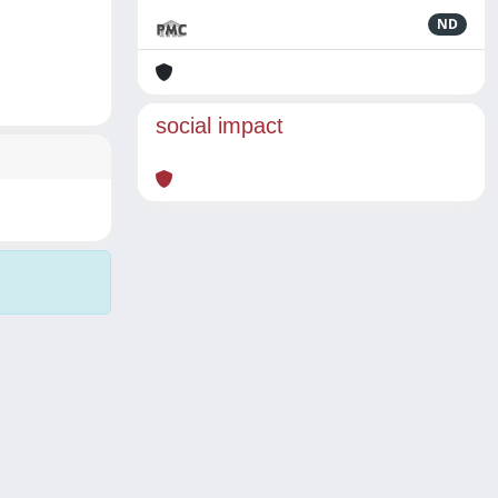
ND
social impact