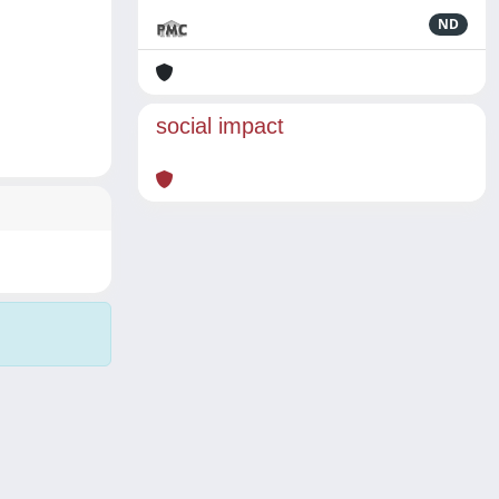
ND
social impact