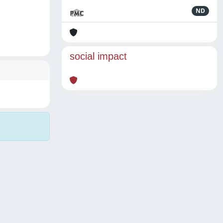
ND
social impact