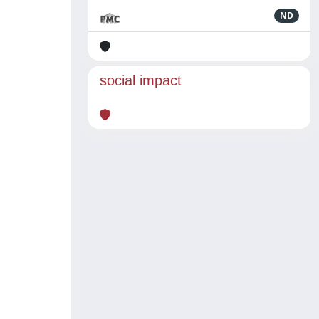
ND
social impact