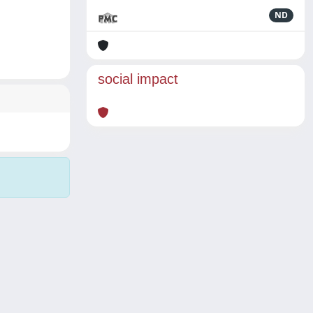
ND
social impact