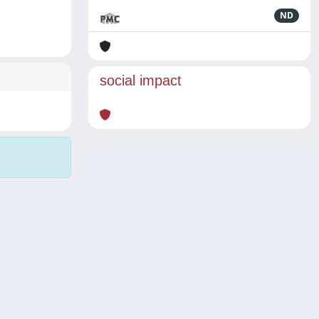
ND
social impact