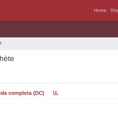
Home
Sfo
a
phète
da completa (DC)