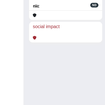
ND
social impact