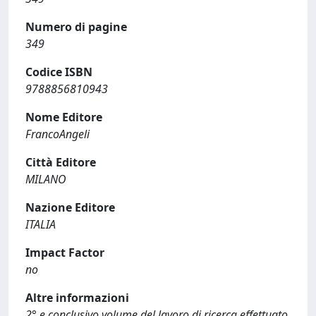
Numero di pagine
349
Codice ISBN
9788856810943
Nome Editore
FrancoAngeli
Città Editore
MILANO
Nazione Editore
ITALIA
Impact Factor
no
Altre informazioni
2° e conclusivo volume del lavoro di ricerca effettuato