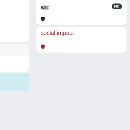
ND
social impact