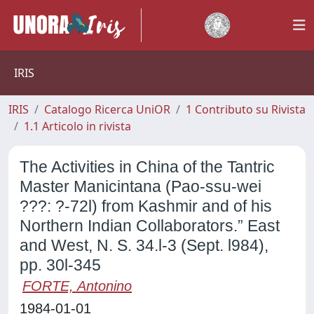
IRIS
IRIS
Catalogo Ricerca UniOR
1 Contributo su Rivista
1.1 Articolo in rivista
The Activities in China of the Tantric
Master Manicintana (Pao-ssu-wei
???: ?-72l) from Kashmir and of his
Northern Indian Collaborators.” East
and West, N. S. 34.l-3 (Sept. l984),
pp. 30l-345
FORTE, Antonino
1984-01-01