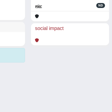
ND
social impact