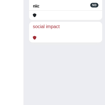
ND
social impact