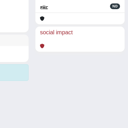
ND
social impact