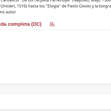
antalicio "De bis recpeta Partenope" (Nápoles, Mayr, 1506),
sleri, 1516) hasta los "Elogia" de Paolo Giovio y la biogra
smo autor
da completa (DC)