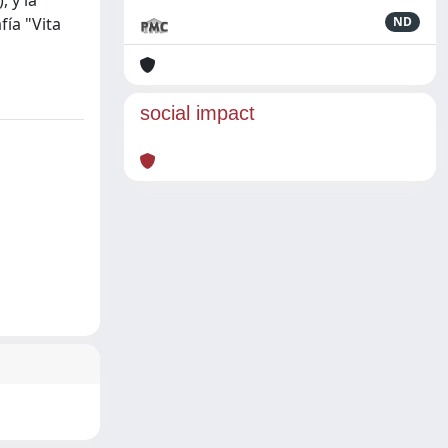
 y la
fía "Vita
ND
social impact