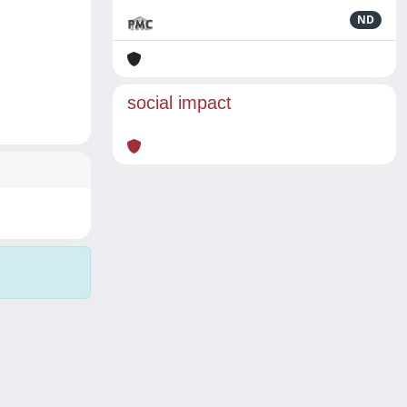
ND
social impact