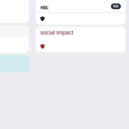
ND
social impact