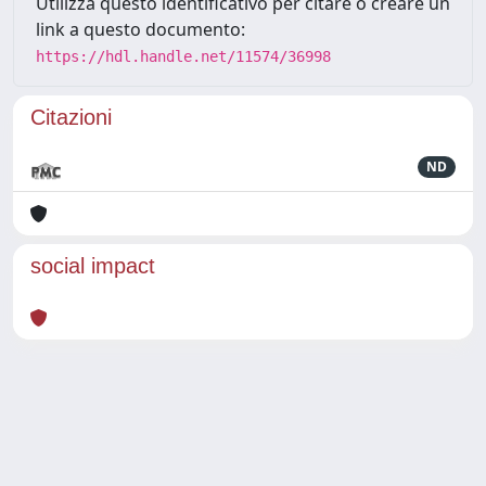
Utilizza questo identificativo per citare o creare un
link a questo documento:
https://hdl.handle.net/11574/36998
Citazioni
ND
social impact
Powered by
IRIS
-
about IRIS
-
Utilizzo dei cookie
Copyright © 2026