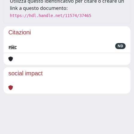
Utilizza questo identificativo per citare o creare un
link a questo documento:
https://hdl.handle.net/11574/37465
Citazioni
ND
social impact
Powered by
IRIS
-
about IRIS
-
Utilizzo dei cookie
Copyright © 2026