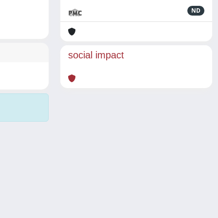
ND
social impact